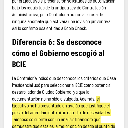
por el Ejecutivo sí presentaron solicitudes de autorización
bajo los requisitos de la antigua Ley de Contratación
Administrativa, pero Contraloría no fue alertada de
ninguna anomalía que activara una revisión preventiva.
Así lo confirmó esa entidad a Doble Check.
Diferencia 6: Se desconoce
cómo el Gobierno escogió al
BCIE
La Contraloría indicó que desconoce los criterios que Casa
Presidencial usó para seleccionar al BCIE como potencial
desarrollador de Ciudad Gobierno, ya que la
documentación no ha sido divulgada. Además,
el
Ejecutivo no ha presentado un avalúo que justifique el
precio del arrendamiento ni un estudio de necesidades.
Tampoco se cuenta con un análisis financiero que
demuestre que esta es la mejor opción desde el punto de