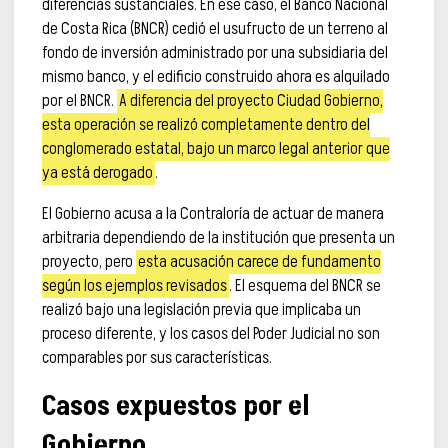
diferencias sustanciales. En ese caso, el Banco Nacional
de Costa Rica (BNCR) cedió el usufructo de un terreno al
fondo de inversión administrado por una subsidiaria del
mismo banco, y el edificio construido ahora es alquilado
por el BNCR.
A diferencia del proyecto Ciudad Gobierno,
esta operación se realizó completamente dentro del
conglomerado estatal, bajo un marco legal anterior que
ya está derogado
.
El Gobierno acusa a la Contraloría de actuar de manera
arbitraria dependiendo de la institución que presenta un
proyecto, pero
esta acusación carece de fundamento
según los ejemplos revisados
. El esquema del BNCR se
realizó bajo una legislación previa que implicaba un
proceso diferente, y los casos del Poder Judicial no son
comparables por sus características.
Casos expuestos por el
Gobierno