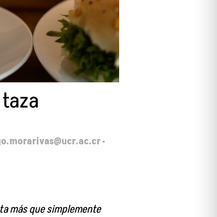
 taza
ago.morarivas@ucr.ac.cr
-
orta más que simplemente