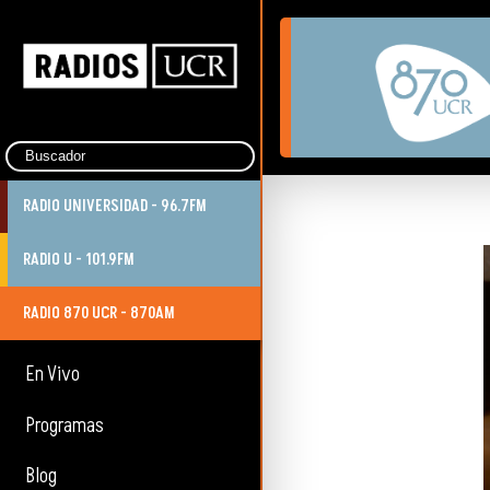
RADIO UNIVERSIDAD - 96.7FM
RADIO U - 101.9FM
RADIO 870 UCR - 870AM
En Vivo
Programas
Blog