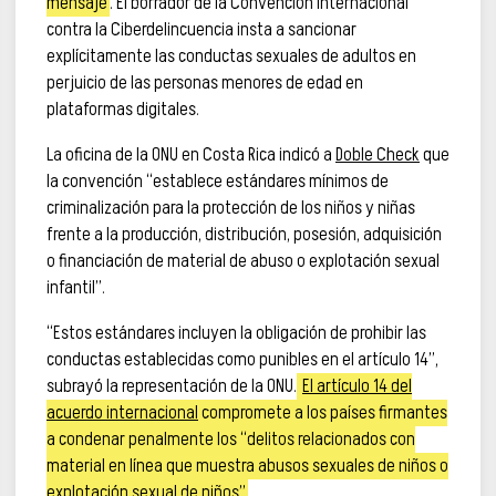
mensaje
. El borrador de la Convención Internacional
contra la Ciberdelincuencia insta a sancionar
explícitamente las conductas sexuales de adultos en
perjuicio de las personas menores de edad en
plataformas digitales.
La oficina de la ONU en Costa Rica indicó a
Doble Check
que
la convención “establece estándares mínimos de
criminalización para la protección de los niños y niñas
frente a la producción, distribución, posesión, adquisición
o financiación de material de abuso o explotación sexual
infantil”.
“Estos estándares incluyen la obligación de prohibir las
conductas establecidas como punibles en el artículo 14”,
subrayó la representación de la ONU.
El artículo 14 del
acuerdo internacional
compromete a los países firmantes
a condenar penalmente los “delitos relacionados con
material en línea que muestra abusos sexuales de niños o
explotación sexual de niños”
.