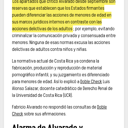
Los apartados que criticó Alvarado desde septiembre son
reservas que establecen que los Estados firmantes
pueden diferenciar las acciones de menores de edad en
sus marcos jurídicos internos en contraste con las
acciones delictivas de los adultos
; por ejemplo, evitando
criminalizar la comunicación privada y consensuada entre
menores. Ninguna de esas normas excusa las acciones
delictivas de adultos contra niños y niñas.
La normativa actual de Costa Rica ya condena la
fabricación, producción y reproducción de material
pornográfico infantil, y su juzgamiento es diferenciado
para menores de edad. Así lo explicó a
Doble Check
Luis
Alonso Salazar, docente catedrático de Derecho Penal de
la Universidad de Costa Rica (UCR).
Fabricio Alvarado no respondió las consultas de
Doble
Check
sobre sus afirmaciones.
Alarma de Alvarado y