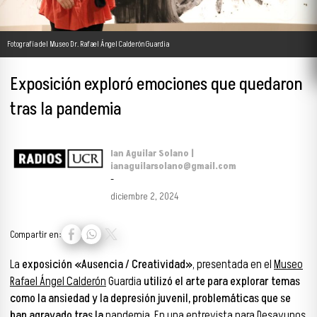
Fotografía del Museo Dr. Rafael Ángel Calderón Guardia
Exposición exploró emociones que quedaron
tras la pandemia
Ian Aguilar Solano |
ianaguilarsolano@gmail.com
-
diciembre 2, 2024
Compartir en:
La
exposición «Ausencia / Creatividad»
, presentada en el
Museo
Rafael Ángel Calderón
Guardia
utilizó el arte para explorar temas
como la ansiedad y la depresión juvenil, problemáticas que se
han agravado tras la
pandemia
. En una entrevista para Desayunos