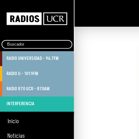
RADIO UNIVERSIDAD - 96.7FM
RADIO U - 101.9FM
RADIO 870 UCR - 870AM
INTERFERENCIA
Inicio
Noticias