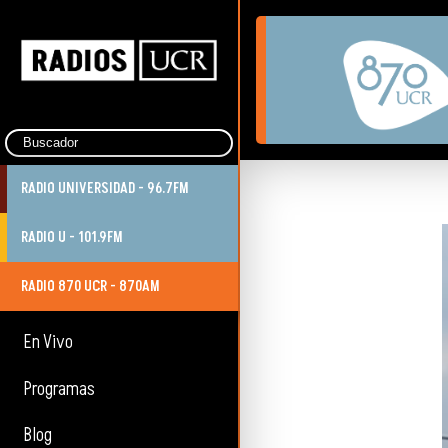
RADIO UNIVERSIDAD - 96.7FM
RADIO U - 101.9FM
RADIO 870 UCR - 870AM
En Vivo
Programas
Blog