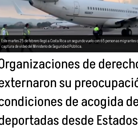
Este martes 25 de febrero llegó a Costa Rica un segundo vuelo con 65 personas migrantes 
captura de video del Ministerio de Seguridad Pública.
Organizaciones de derec
externaron su preocupació
condiciones de acogida de
deportadas desde Estados