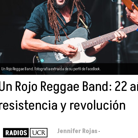
Un Rojo Reggae Band. Fotografía extraída de su perfil de FaceBook.
Un Rojo Reggae Band: 22 a
resistencia y revolución
Jennifer Rojas
-