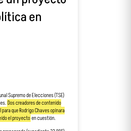
lítica en
bunal Supremo de Elecciones (TSE)
les.
Dos creadores de contenido
l para que Rodrigo Chaves opinara
eído el proyecto
en cuestión.