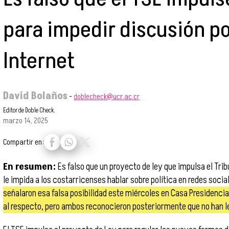
para impedir discusión po
Internet
David Bolaños
-
doblecheck@ucr.ac.cr
Editor de Doble Check.
marzo 14, 2025
Compartir en:
En resumen:
Es falso que un proyecto de ley que impulsa el Tri
le impida a los costarricenses hablar sobre política en redes socia
señalaron esa falsa posibilidad este miércoles en Casa Presidencia
al respecto, pero ambos reconocieron posteriormente que no han l