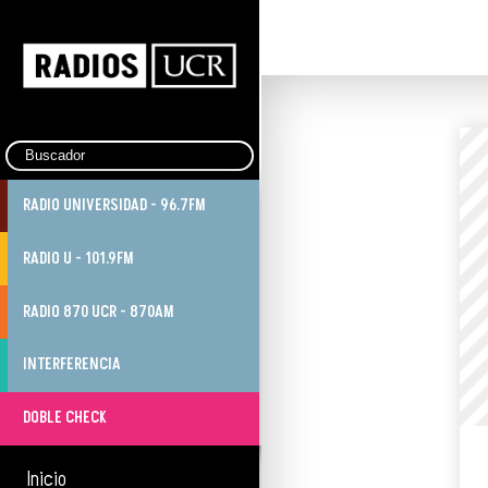
RADIO UNIVERSIDAD - 96.7FM
RADIO U - 101.9FM
RADIO 870 UCR - 870AM
INTERFERENCIA
DOBLE CHECK
Inicio