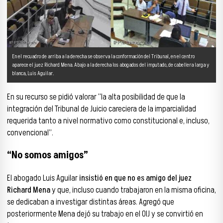
En el recuadro de arriba a la derecha se observa la conformación del Tribunal, en el centro
aparece el juez Richard Mena. Abajo a la derecha los abogados del imputado, de cabellera larga y
blanca, Luis Aguilar.
En su recurso se pidió valorar “la alta posibilidad de que la
integración del Tribunal de Juicio careciera de la imparcialidad
requerida tanto a nivel normativo como constitucional e, incluso,
convencional”.
“No somos amigos”
El abogado Luis Aguilar
insistió en que no es amigo del juez
Richard Mena
y que, incluso cuando trabajaron en la misma oficina,
se dedicaban a investigar distintas áreas. Agregó que
posteriormente Mena dejó su trabajo en el OIJ y se convirtió en