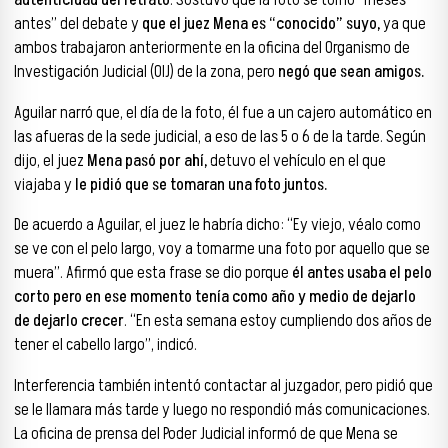
antes” del debate y
que el juez Mena es “conocido” suyo,
ya que
ambos trabajaron anteriormente en la oficina del Organismo de
Investigación Judicial (OIJ) de la zona, pero
negó que sean amigos.
Aguilar narró que, el día de la foto, él fue a un cajero automático en
las afueras de la sede judicial, a eso de las 5 o 6 de la tarde. Según
dijo, el juez
Mena pasó por ahí,
detuvo el vehículo en el que
viajaba y
le pidió que se tomaran una foto juntos.
De acuerdo a Aguilar, el juez le habría dicho: “Ey viejo, véalo como
se ve con el pelo largo, voy a tomarme una foto por aquello que se
muera”. Afirmó que esta frase se dio porque
él antes usaba el pelo
corto pero en ese momento tenía como año y medio de dejarlo
de dejarlo crecer
. “En esta semana estoy cumpliendo dos años de
tener el cabello largo”, indicó.
Interferencia también intentó contactar al juzgador, pero pidió que
se le llamara más tarde y luego no respondió más comunicaciones.
La oficina de prensa del Poder Judicial informó de que Mena se