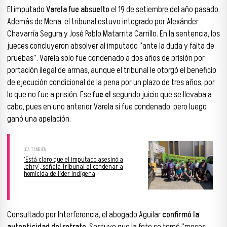
El imputado
Varela fue absuelto
el 19 de setiembre del año pasado.
Además de Mena, el tribunal estuvo integrado por Alexánder
Chavarría Segura y José Pablo Matarrita Carrillo. En la sentencia, los
jueces concluyeron absolver al imputado “ante la duda y falta de
pruebas”. Varela solo fue condenado a dos años de prisión por
portación ilegal de armas, aunque el tribunal le otorgó el beneficio
de ejecución condicional de la pena por un plazo de tres años, por
lo que no fue a prisión. Ese
fue el
segundo juicio
que se llevaba a
cabo, pues en uno anterior Varela sí fue condenado, pero luego
ganó una apelación.
‘Está claro que el imputado asesinó a
Jehry’, señala Tribunal al condenar a
homicida de líder indígena
Consultado por Interferencia, el abogado Aguilar
confirmó la
autenticidad del retrato
. Sostuvo que la foto se tomó “meses