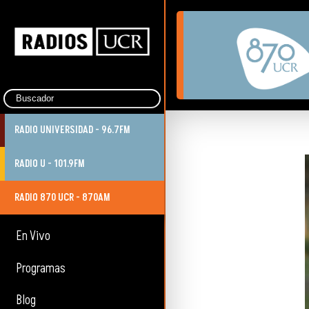
RADIO UNIVERSIDAD - 96.7FM
RADIO U - 101.9FM
RADIO 870 UCR - 870AM
En Vivo
Programas
Blog