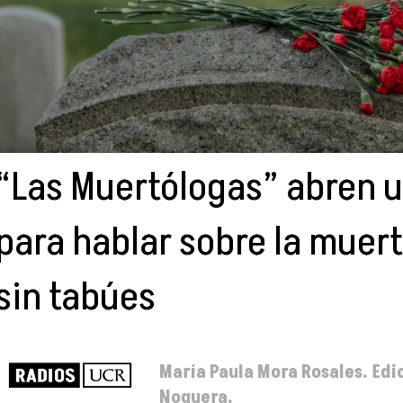
“Las Muertólogas” abren 
para hablar sobre la muert
sin tabúes
María Paula Mora Rosales. Edi
Noguera.