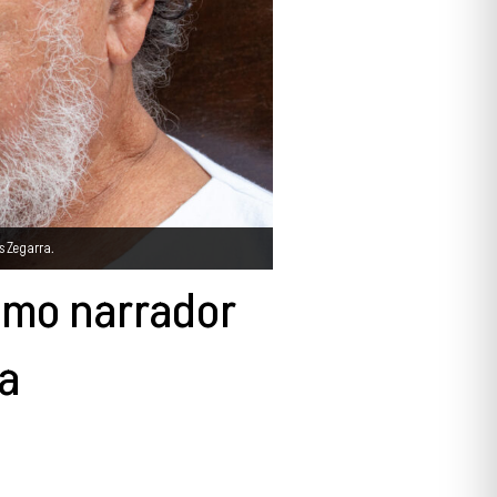
s Zegarra.
omo narrador
a