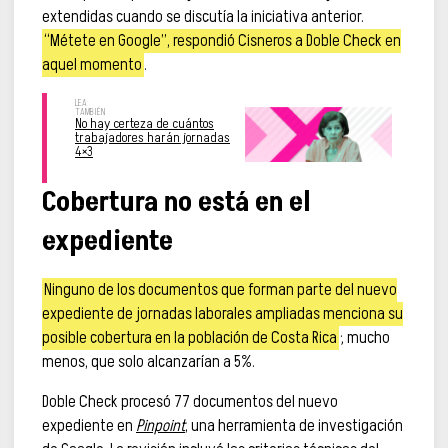
extendidas cuando se discutía la iniciativa anterior.
“Métete en Google”, respondió Cisneros a Doble Check en
aquel momento
.
No hay certeza de cuántos
trabajadores harán jornadas
4×3
Cobertura no está en el
expediente
Ninguno de los documentos que forman parte del nuevo
expediente de jornadas laborales ampliadas menciona su
posible cobertura en la población de Costa Rica
; mucho
menos, que solo alcanzarían a 5%.
Doble Check procesó 77 documentos del nuevo
expediente en
Pinpoint
, una herramienta de investigación