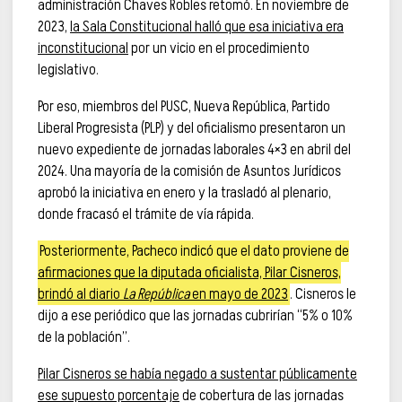
administración Chaves Robles retomó. En noviembre de
2023,
la Sala Constitucional halló que esa iniciativa era
inconstitucional
por un vicio en el procedimiento
legislativo.
Por eso, miembros del PUSC, Nueva República, Partido
Liberal Progresista (PLP) y del oficialismo presentaron un
nuevo expediente de jornadas laborales 4×3 en abril del
2024. Una mayoría de la comisión de Asuntos Jurídicos
aprobó la iniciativa en enero y la trasladó al plenario,
donde fracasó el trámite de vía rápida.
Posteriormente, Pacheco indicó que el dato proviene de
afirmaciones que la diputada oficialista, Pilar Cisneros,
brindó al diario
La República
en mayo de 2023
. Cisneros le
dijo a ese periódico que las jornadas cubrirían “5% o 10%
de la población”.
Pilar Cisneros se había negado a sustentar públicamente
ese supuesto porcentaje
de cobertura de las jornadas