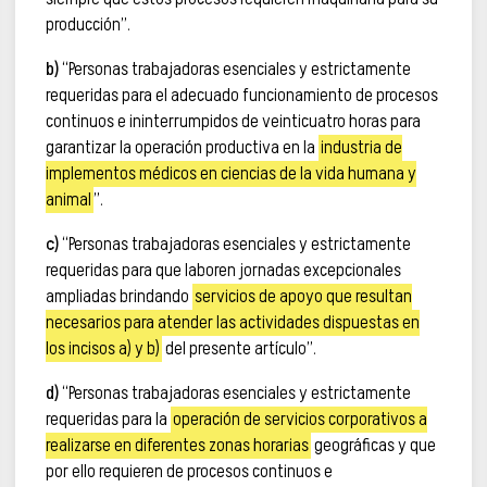
producción”.
b)
“Personas trabajadoras esenciales y estrictamente
requeridas para el adecuado funcionamiento de procesos
continuos e ininterrumpidos de veinticuatro horas para
garantizar la operación productiva en la
industria de
implementos médicos en ciencias de la vida humana y
animal
”.
c)
“Personas trabajadoras esenciales y estrictamente
requeridas para que laboren jornadas excepcionales
ampliadas brindando
servicios de apoyo que resultan
necesarios para atender las actividades dispuestas en
los incisos a) y b)
del presente artículo”.
d)
“Personas trabajadoras esenciales y estrictamente
requeridas para la
operación de servicios corporativos a
realizarse en diferentes zonas horarias
geográficas y que
por ello requieren de procesos continuos e