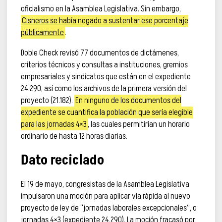
oficialismo en la Asamblea Legislativa. Sin embargo,
Cisneros se había negado a sustentar ese porcentaje
públicamente
.
Doble Check revisó 77 documentos de dictámenes,
criterios técnicos y consultas a instituciones, gremios
empresariales y sindicatos que están en el expediente
24.290, así como los archivos de la primera versión del
proyecto (21.182).
En ninguno de los documentos del
expediente se cuantifica la población que sería elegible
para las jornadas 4×3
, las cuales permitirían un horario
ordinario de hasta 12 horas diarias.
Dato reciclado
El 19 de mayo, congresistas de la Asamblea Legislativa
impulsaron una moción para aplicar vía rápida al nuevo
proyecto de ley de “jornadas laborales excepcionales”, o
jornadas 4×3 (expediente 24.290).
La moción fracasó por