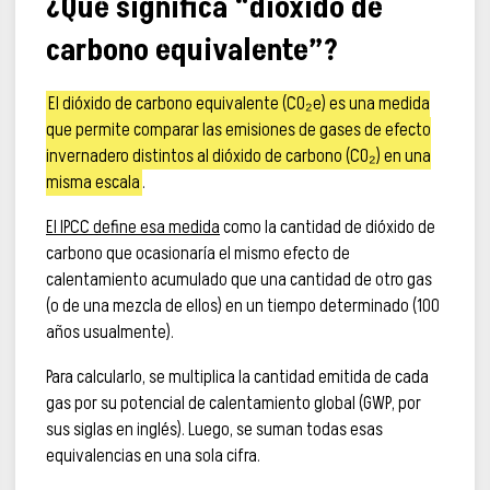
¿Qué significa “dióxido de
carbono equivalente”?
El dióxido de carbono equivalente (CO₂e) es una medida
que permite comparar las emisiones de gases de efecto
invernadero distintos al dióxido de carbono (CO₂) en una
misma escala
.
El IPCC define esa medida
como la cantidad de dióxido de
carbono que ocasionaría el mismo efecto de
calentamiento acumulado que una cantidad de otro gas
(o de una mezcla de ellos) en un tiempo determinado (100
años usualmente).
Para calcularlo, se multiplica la cantidad emitida de cada
gas por su potencial de calentamiento global (GWP, por
sus siglas en inglés). Luego, se suman todas esas
equivalencias en una sola cifra.