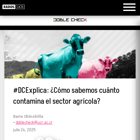
#DCExplica: ¿Cómo sabemos cuánto
contamina el sector agrícola?
Darío Chinchilla
-
doblecheck@ucr.ac.cr
julio 24, 2025