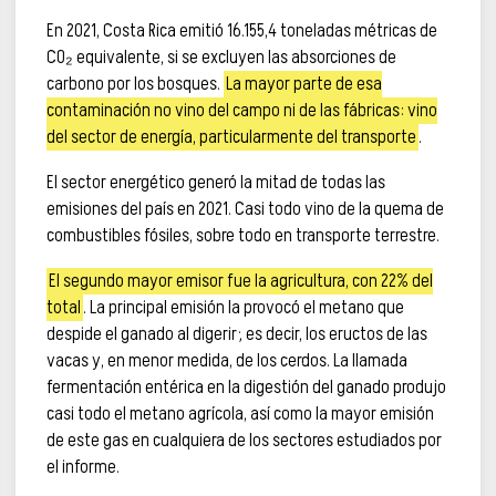
En 2021, Costa Rica emitió 16.155,4 toneladas métricas de
CO₂ equivalente, si se excluyen las absorciones de
carbono por los bosques.
La mayor parte de esa
contaminación no vino del campo ni de las fábricas: vino
del sector de energía, particularmente del transporte
.
El sector energético generó la mitad de todas las
emisiones del país en 2021. Casi todo vino de la quema de
combustibles fósiles, sobre todo en transporte terrestre.
El segundo mayor emisor fue la agricultura, con 22% del
total
. La principal emisión la provocó el metano que
despide el ganado al digerir; es decir, los eructos de las
vacas y, en menor medida, de los cerdos. La llamada
fermentación entérica en la digestión del ganado produjo
casi todo el metano agrícola, así como la mayor emisión
de este gas en cualquiera de los sectores estudiados por
el informe.