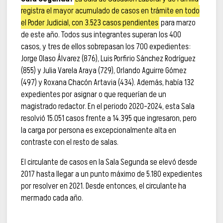
registra el mayor acumulado de casos en trámite en todo
el Poder Judicial, con 3.523 casos pendientes
para marzo
de este año. Todos sus integrantes superan los 400
casos, y tres de ellos sobrepasan los 700 expedientes:
Jorge Olaso Álvarez (876), Luis Porfirio Sánchez Rodríguez
(855) y Julia Varela Araya (729), Orlando Aguirre Gómez
(497) y Roxana Chacón Artavia (434). Además, había 132
expedientes por asignar o que requerían de un
magistrado redactor. En el periodo 2020-2024, esta Sala
resolvió 15.051 casos frente a 14.395 que ingresaron, pero
la carga por persona es excepcionalmente alta en
contraste con el resto de salas.
El circulante de casos en la Sala Segunda se elevó desde
2017 hasta llegar a un punto máximo de 5.180 expedientes
por resolver en 2021. Desde entonces, el circulante ha
mermado cada año.