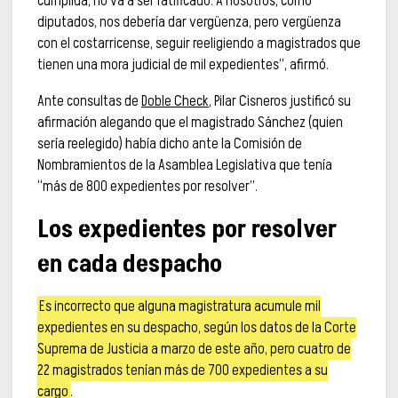
cumplida, no va a ser ratificado. A nosotros, como
diputados, nos debería dar vergüenza, pero vergüenza
con el costarricense, seguir reeligiendo a magistrados que
tienen una mora judicial de mil expedientes”, afirmó.
Ante consultas de
Doble Check
, Pilar Cisneros justificó su
afirmación alegando que el magistrado Sánchez (quien
sería reelegido) había dicho ante la Comisión de
Nombramientos de la Asamblea Legislativa que tenía
“más de 800 expedientes por resolver”.
Los expedientes por resolver
en cada despacho
Es incorrecto que alguna magistratura acumule mil
expedientes en su despacho, según los datos de la Corte
Suprema de Justicia a marzo de este año, pero cuatro de
22 magistrados tenían más de 700 expedientes a su
cargo
.