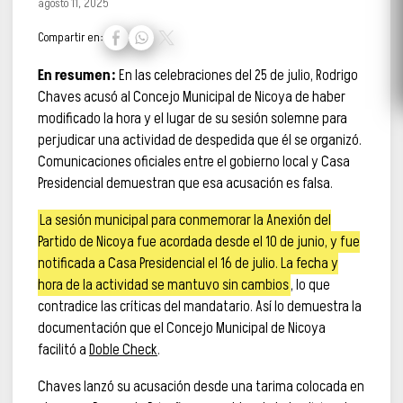
agosto 11, 2025
Compartir en:
En resumen:
En las celebraciones del 25 de julio, Rodrigo
Chaves acusó al Concejo Municipal de Nicoya de haber
modificado la hora y el lugar de su sesión solemne para
perjudicar una actividad de despedida que él se organizó.
Comunicaciones oficiales entre el gobierno local y Casa
Presidencial demuestran que esa acusación es falsa.
La sesión municipal para conmemorar la Anexión del
Partido de Nicoya fue acordada desde el 10 de junio, y fue
notificada a Casa Presidencial el 16 de julio. La fecha y
hora de la actividad se mantuvo sin cambios
, lo que
contradice las críticas del mandatario. Así lo demuestra la
documentación que el Concejo Municipal de Nicoya
facilitó a
Doble Check
.
Chaves lanzó su acusación desde una tarima colocada en