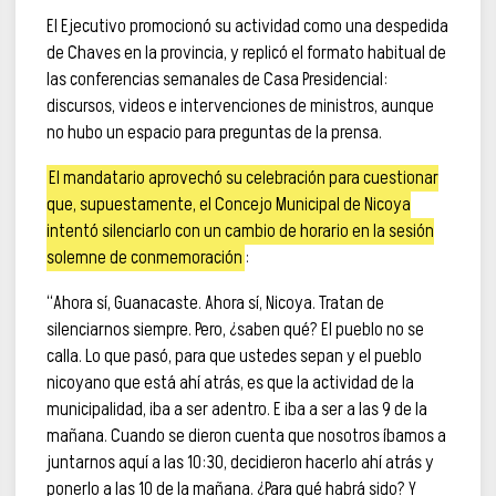
El Ejecutivo promocionó su actividad como una despedida
de Chaves en la provincia, y replicó el formato habitual de
las conferencias semanales de Casa Presidencial:
discursos, videos e intervenciones de ministros, aunque
no hubo un espacio para preguntas de la prensa.
El mandatario aprovechó su celebración para cuestionar
que, supuestamente, el Concejo Municipal de Nicoya
intentó silenciarlo con un cambio de horario en la sesión
solemne de conmemoración
:
“Ahora sí, Guanacaste. Ahora sí, Nicoya. Tratan de
silenciarnos siempre. Pero, ¿saben qué? El pueblo no se
calla. Lo que pasó, para que ustedes sepan y el pueblo
nicoyano que está ahí atrás, es que la actividad de la
municipalidad, iba a ser adentro. E iba a ser a las 9 de la
mañana. Cuando se dieron cuenta que nosotros íbamos a
juntarnos aquí a las 10:30, decidieron hacerlo ahí atrás y
ponerlo a las 10 de la mañana. ¿Para qué habrá sido? Y