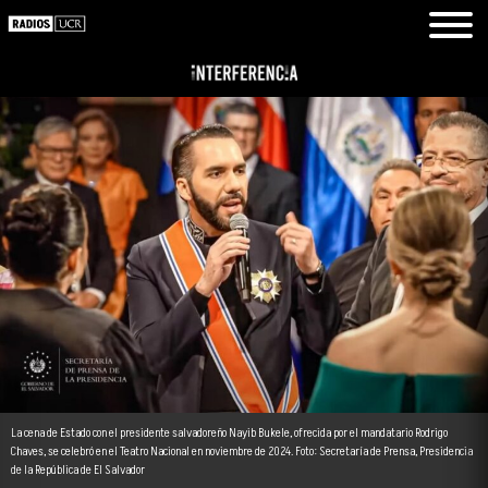
La cena de Estado con el presidente salvadoreño Nayib Bukele, ofrecida por el mandatario Rodrigo
Chaves, se celebró en el Teatro Nacional en noviembre de 2024. Foto: Secretaría de Prensa, Presidencia
de la República de El Salvador