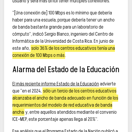
usuario y será más difícil tener múltiples conexiones.
“[Una conexión de] 100 Mbps es lo mínimo que debería
haber para una escuela, porque debería tener un ancho
de banda bastante grande para un laboratorio de
cómputo”, indicó Sergio Blanco, ingeniero del Centro de
Informática de la Universidad de Costa Rica. En junio de
este año,
solo 36% de los centros educativos tenía una
conexión de 100 Mbps o más
.
Alarma del Estado de la Educación
El más reciente informe Estado de la Educación
advierte
que “en el 2024,
sólo un tercio de los centros educativos
alcanzaba el ancho de banda adecuado en función de los
requerimientos del modelo de red educativa de banda
ancha
y, entre aquellos atendidos mediante el convenio
ICE-MEP, este porcentaje apenas llega al 20%”.
Ese análisis
que el Programa Estado de la Nación publicó a