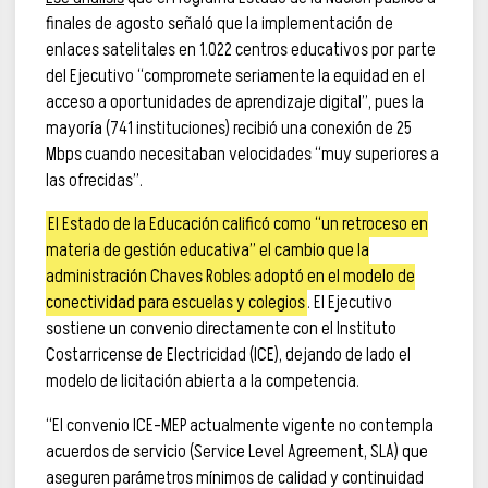
finales de agosto señaló que la implementación de
enlaces satelitales en 1.022 centros educativos por parte
del Ejecutivo “compromete seriamente la equidad en el
acceso a oportunidades de aprendizaje digital”, pues la
mayoría (741 instituciones) recibió una conexión de 25
Mbps cuando necesitaban velocidades “muy superiores a
las ofrecidas”.
El Estado de la Educación calificó como “un retroceso en
materia de gestión educativa” el cambio que la
administración Chaves Robles adoptó en el modelo de
conectividad para escuelas y colegios
. El Ejecutivo
sostiene un convenio directamente con el Instituto
Costarricense de Electricidad (ICE), dejando de lado el
modelo de licitación abierta a la competencia.
“El convenio ICE-MEP actualmente vigente no contempla
acuerdos de servicio (Service Level Agreement, SLA) que
aseguren parámetros mínimos de calidad y continuidad