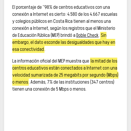
El porcentaje de “98% de centros educativos con una
conexión a Internet es cierto: 4.580 de los 4.667 escuelas
y colegios públicos en Costa Rica tienen al menos una
conexión a Internet, según los registros que el Ministerio
de Educación Pública (MEP) brindó a
Doble Check
.
Sin
embargo, el dato esconde las desigualdades que hay en
esa conectividad
.
La información oficial del MEP muestra que
la mitad de los
centros educativos están conectados a Internet con una
velocidad sumarizada de 25 megabits por segundo (Mbps)
o menos
. Además, 7% de las instituciones (347 centros)
tienen una conexión de 5 Mbps o menos.