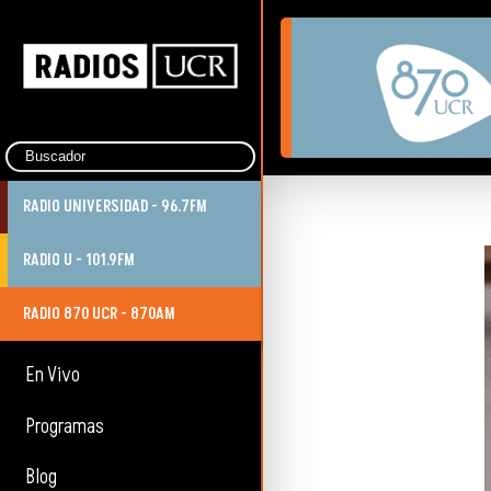
RADIO UNIVERSIDAD - 96.7FM
RADIO U - 101.9FM
RADIO 870 UCR - 870AM
En Vivo
Programas
Blog