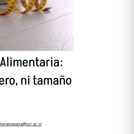
 Alimentaria:
ero, ni tamaño
e.moranoguera@ucr.ac.cr