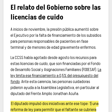
El relato del Gobierno sobre las
licencias de cuido
A inicios de noviembre, la presión pública aumentó sobre
el Ejecutivo por la falta de financiamiento de los subsidios
para personas responsables de pacientes en fase
terminal y de menores de edad gravemente enfermos.
La CCSS había agotado desde agosto los recursos para
estas licencias de cuido, que son financiadas por el Fondo
de Desarrollo Social y Asignaciones Familiares (FODESAF).
La
ley limita ese financiamiento a 0,5% del presupuesto del
fondo
. Ante esta carencia, las personas cuidadoras
pidieron ayuda a la Asamblea Legislativa, en particular al
diputado del Frente Amplio Jonathan Acuña.
El diputado impulsó dos iniciativas ante ese tope: 1) una
reforma de ley para permitir que el faltante se cubriera