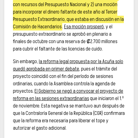
con recursos del Presupuesto Nacional y 2) una moción
para incorporar el dinero faltante de este año al Tercer
Presupuesto Extraordinario, que estaba en discusión en la
Comisión de Hacendarios
.
Esa moción prosperó
, y el
presupuesto extraordinario se aprobó en plenario a
finales de octubre con una reserva de ₡2.700 millones
para cubrir el faltante de las licencias de cuido.
Sin embargo,
la reforma legal propuesta por la Acuña solo
quedó aprobada en primer debate
, pues el trámite del
proyecto coincidió con el fin del período de sesiones
ordinarias, cuando la Asamblea controla la agenda de
proyectos.
El Gobierno se negó a convocar el proyecto de
reforma en las sesiones extraordinarias
que iniciaron el 1.º
de noviembre. Esta negativa se mantuvo aun después de
que la Contraloría General de la República (CGR) confirmara
que la reforma era necesaria para liberar el tope y
autorizar el gasto adicional.