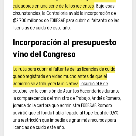
cuidadoras en una serie de fallos recientes
. Bajo esas
circunstancias, la Contraloría avaló la incorporación de
₡2.700 millones de FODESAF para cubrir el faltante de las
licencias de cuido de este año.
Incorporación al presupuesto
vino del Congreso
La ruta para cubrir el faltante de las licencias de cuido
quedó registrada en video mucho antes de que el
Gobierno se atribuyera la iniciativa
:
ocurrió el 8 de
octubre
, en la comisión de Asuntos Hacendarios durante
la comparecencia del ministro de Trabajo, Andrés Romero,
jerarca de la cartera que administra FODESAF. Romero
advirtió que el fondo había llegado al tope legal de 0,5%,
una restricción que impedía asignar más recursos para
licencias de cuido este año.