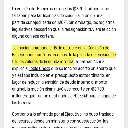
La versión del Gobierno es que los ₡2.700 millones que
faltaban para las licencias de cuido salieron de una
partida subejecutada del MOPT. Sin embargo, los registros
legislativos descartan que la reasignación tuviera relación
alguna con esa cartera.
La moción aprobada el 15 de octubre en la Comisión de
Hacendarios tomó los recursos de la partida de emisión de
títulos valores de la deuda interna
. Jonathan Acuña
explicó a
Doble Check
que su moción acortó un ahorro que
ya estaba incluido en el presupuesto extraordinario: en
lugar de reducir la emisión de deuda interna al monto
original, la moción disminuyó ese recorte en ₡2.700
millones, que fueron destinados a FODESAF para el pago de
las licencias.
Contrario a lo afirmado por el Ejecutivo, no hubo traslado
de recursos desde un ministerio con subejecución: los