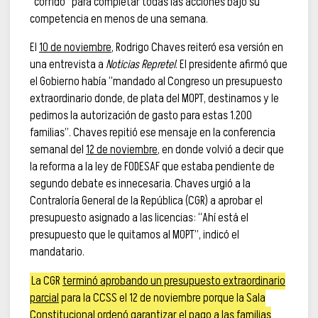
“corrido” para completar todas las acciones bajo su
competencia en menos de una semana.
El
10 de noviembre
, Rodrigo Chaves reiteró esa versión en
una entrevista a
Noticias Repretel
. El presidente afirmó que
el Gobierno había “mandado al Congreso un presupuesto
extraordinario donde, de plata del MOPT, destinamos y le
pedimos la autorización de gasto para estas 1.200
familias”. Chaves repitió ese mensaje en la conferencia
semanal del
12 de noviembre
, en donde volvió a decir que
la reforma a la ley de FODESAF que estaba pendiente de
segundo debate es innecesaria. Chaves urgió a la
Contraloría General de la República (CGR) a aprobar el
presupuesto asignado a las licencias: “Ahí está el
presupuesto que le quitamos al MOPT”, indicó el
mandatario.
La CGR
terminó aprobando un presupuesto extraordinario
parcial
para la CCSS el 12 de noviembre porque la Sala
Constitucional ordenó garantizar el pago a las familias