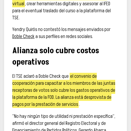
virtual
, crear herramientas digitales y asesorar al IFED
para el eventual traslado del curso a la plataforma del
TSE.
Yendry Quirós no contestó los mensajes enviados por
Doble Check
a sus perfiles en redes sociales.
Alianza solo cubre costos
operativos
El TSE aclaró a Doble Check que
el convenio de
cooperación para capacitar a los miembros de las juntas
receptoras de votos solo cubre los gastos operativos de
la plataforma de la FOD. La alianza está desprovista de
pagos por la prestación de servicios
.
“No hay ningún tipo de utilidad ni prestación específica”,
afirmó el director general del Registro Electoral y de
Financiamiento de Partidos Políticos, Gerardo Abarca.