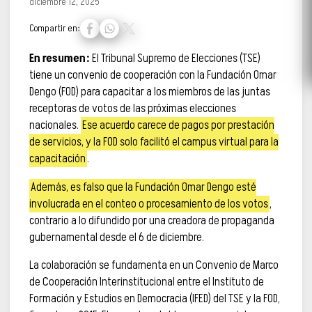
diciembre 12, 2025
Compartir en:
En resumen:
El Tribunal Supremo de Elecciones (TSE)
tiene un convenio de cooperación con la Fundación Omar
Dengo (FOD) para capacitar a los miembros de las juntas
receptoras de votos de las próximas elecciones
nacionales.
Ese acuerdo carece de pagos por prestación
de servicios, y la FOD solo facilitó el campus virtual para la
capacitación
.
Además, es falso que la Fundación Omar Dengo esté
involucrada en el conteo o procesamiento de los votos
,
contrario a lo difundido por una creadora de propaganda
gubernamental desde el 6 de diciembre.
La colaboración se fundamenta en un Convenio de Marco
de Cooperación Interinstitucional entre el Instituto de
Formación y Estudios en Democracia (IFED) del TSE y la FOD,