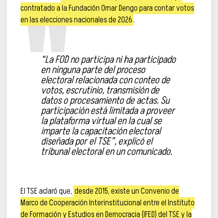
contratado a la Fundación Omar Dengo para contar votos
en las elecciones nacionales de 2026
.
“La FOD no participa ni ha participado
en ninguna parte del proceso
electoral relacionada con conteo de
votos, escrutinio, transmisión de
datos o procesamiento de actas. Su
participación está limitada a proveer
la plataforma virtual en la cual se
imparte la capacitación electoral
diseñada por el TSE”, explicó el
tribunal electoral en un comunicado.
El TSE aclaró que,
desde 2015, existe un Convenio de
Marco de Cooperación Interinstitucional entre el Instituto
de Formación y Estudios en Democracia (IFED) del TSE y la