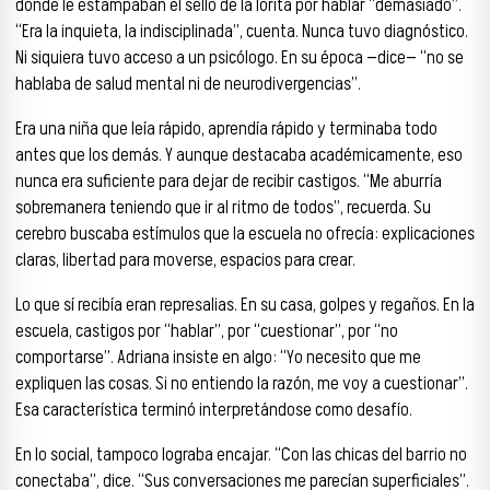
donde le estampaban el sello de la lorita por hablar “demasiado”.
“Era la inquieta, la indisciplinada”, cuenta. Nunca tuvo diagnóstico.
Ni siquiera tuvo acceso a un psicólogo. En su época —dice— “no se
hablaba de salud mental ni de neurodivergencias”.
Era una niña que leía rápido, aprendía rápido y terminaba todo
antes que los demás. Y aunque destacaba académicamente, eso
nunca era suficiente para dejar de recibir castigos. “Me aburría
sobremanera teniendo que ir al ritmo de todos”, recuerda. Su
cerebro buscaba estímulos que la escuela no ofrecía: explicaciones
claras, libertad para moverse, espacios para crear.
Lo que sí recibía eran represalias. En su casa, golpes y regaños. En la
escuela, castigos por “hablar”, por “cuestionar”, por “no
comportarse”. Adriana insiste en algo: “Yo necesito que me
expliquen las cosas. Si no entiendo la razón, me voy a cuestionar”.
Esa característica terminó interpretándose como desafío.
En lo social, tampoco lograba encajar. “Con las chicas del barrio no
conectaba”, dice. “Sus conversaciones me parecían superficiales”.