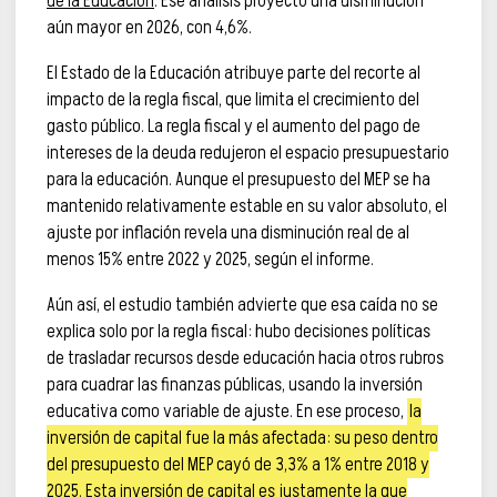
de la Educación
. Ese análisis proyectó una disminución
aún mayor en 2026, con 4,6%.
El Estado de la Educación atribuye parte del recorte al
impacto de la regla fiscal, que limita el crecimiento del
gasto público. La regla fiscal y el aumento del pago de
intereses de la deuda redujeron el espacio presupuestario
para la educación. Aunque el presupuesto del MEP se ha
mantenido relativamente estable en su valor absoluto, el
ajuste por inflación revela una disminución real de al
menos 15% entre 2022 y 2025, según el informe.
Aún así, el estudio también advierte que esa caída no se
explica solo por la regla fiscal: hubo decisiones políticas
de trasladar recursos desde educación hacia otros rubros
para cuadrar las finanzas públicas, usando la inversión
educativa como variable de ajuste. En ese proceso,
la
inversión de capital fue la más afectada: su peso dentro
del presupuesto del MEP cayó de 3,3% a 1% entre 2018 y
2025. Esta inversión de capital es justamente la que