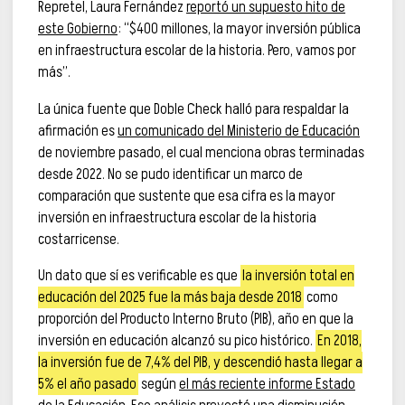
Repretel, Laura Fernández
reportó un supuesto hito de
este Gobierno
: “$400 millones, la mayor inversión pública
en infraestructura escolar de la historia. Pero, vamos por
más”.
La única fuente que Doble Check halló para respaldar la
afirmación es
un comunicado del Ministerio de Educación
de noviembre pasado, el cual menciona obras terminadas
desde 2022. No se pudo identificar un marco de
comparación que sustente que esa cifra es la mayor
inversión en infraestructura escolar de la historia
costarricense.
Un dato que sí es verificable es que
la inversión total en
educación del 2025 fue la más baja desde 2018
como
proporción del Producto Interno Bruto (PIB), año en que la
inversión en educación alcanzó su pico histórico.
En 2018,
la inversión fue de 7,4% del PIB, y descendió hasta llegar a
5% el año pasado
según
el más reciente informe Estado