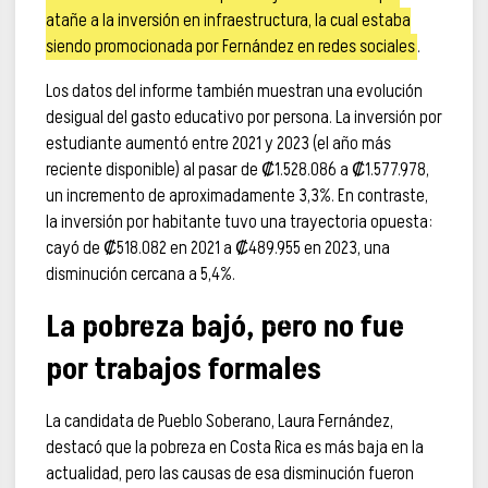
atañe a la inversión en infraestructura, la cual estaba
siendo promocionada por Fernández en redes sociales
.
Los datos del informe también muestran una evolución
desigual del gasto educativo por persona. La inversión por
estudiante aumentó entre 2021 y 2023 (el año más
reciente disponible) al pasar de ₡1.528.086 a ₡1.577.978,
un incremento de aproximadamente 3,3%. En contraste,
la inversión por habitante tuvo una trayectoria opuesta:
cayó de ₡518.082 en 2021 a ₡489.955 en 2023, una
disminución cercana a 5,4%.
La pobreza bajó, pero no fue
por trabajos formales
La candidata de Pueblo Soberano, Laura Fernández,
destacó que la pobreza en Costa Rica es más baja en la
actualidad, pero las causas de esa disminución fueron