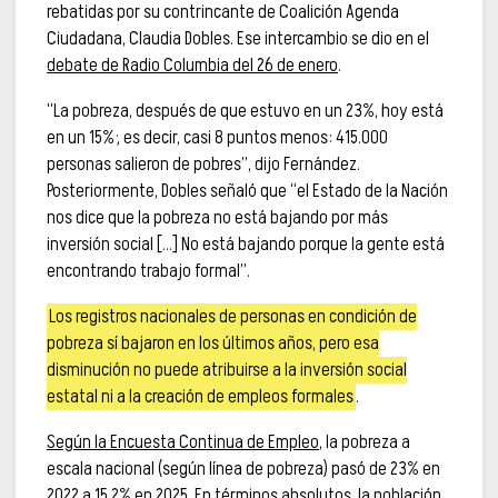
rebatidas por su contrincante de Coalición Agenda
Ciudadana, Claudia Dobles. Ese intercambio se dio en el
debate de Radio Columbia del 26 de enero
.
“La pobreza, después de que estuvo en un 23%, hoy está
en un 15%; es decir, casi 8 puntos menos: 415.000
personas salieron de pobres”, dijo Fernández.
Posteriormente, Dobles señaló que “el Estado de la Nación
nos dice que la pobreza no está bajando por más
inversión social […] No está bajando porque la gente está
encontrando trabajo formal”.
Los registros nacionales de personas en condición de
pobreza sí bajaron en los últimos años, pero esa
disminución no puede atribuirse a la inversión social
estatal ni a la creación de empleos formales
.
Según la Encuesta Continua de Empleo
, la pobreza a
escala nacional (según línea de pobreza) pasó de 23% en
2022 a 15,2% en 2025. En términos absolutos, la población