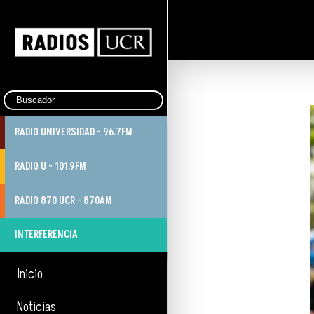
RADIO UNIVERSIDAD - 96.7FM
RADIO U - 101.9FM
RADIO 870 UCR - 870AM
INTERFERENCIA
Inicio
Noticias