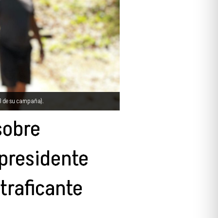
 FB de su campaña).
sobre
 presidente
traficante