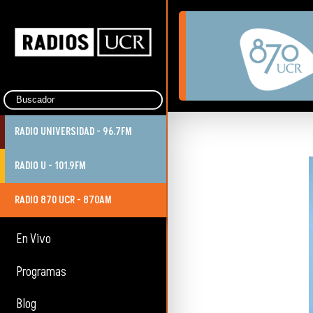
RADIO UNIVERSIDAD - 96.7FM
RADIO U - 101.9FM
RADIO 870 UCR - 870AM
En Vivo
Programas
Blog