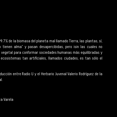
99.7% de la biomasa del planeta mal llamado Tierra, las plantas, sí,
 tienen alma” y pasan desapercibidas, pero ¡sin las cuales no
ncia vegetal para conformar sociedades humanas más equilibradas y
 ecosistemas tan artificiales, llamados ciudades, es tan sólo el
ucción entre Radio U y el Herbario Juvenal Valerio Rodríguez de la
l.
za Varela