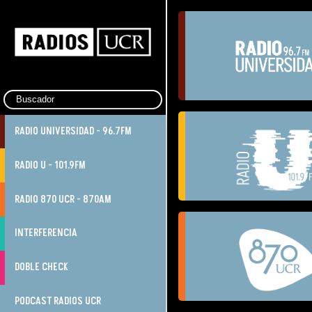
RADIO UNIVERSIDAD - 96.7FM
RADIO U - 101.9FM
RADIO 870 UCR - 870AM
INTERFERENCIA
DOBLE CHECK
PODCAST RADIOS UCR