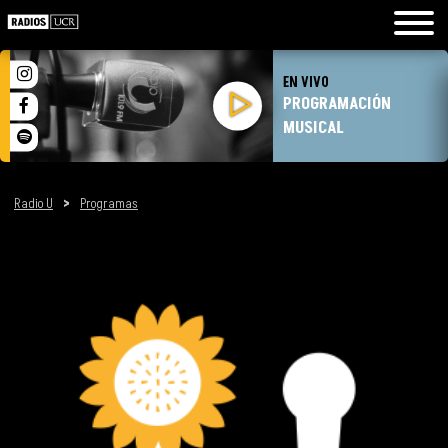
EN VIVO
PROGRAMACIÓN
MUSICAL
Radio U
>
Programas