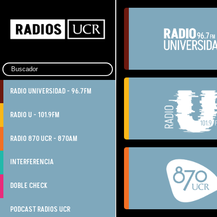
RADIO UNIVERSIDAD - 96.7FM
RADIO U - 101.9FM
RADIO 870 UCR - 870AM
INTERFERENCIA
DOBLE CHECK
PODCAST RADIOS UCR