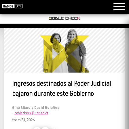
Ingresos destinados al Poder Judicial
bajaron durante este Gobierno
Gina Alfaro y David Bolaños
-
doblecheck@ucr.ac.cr
enero 23, 2026