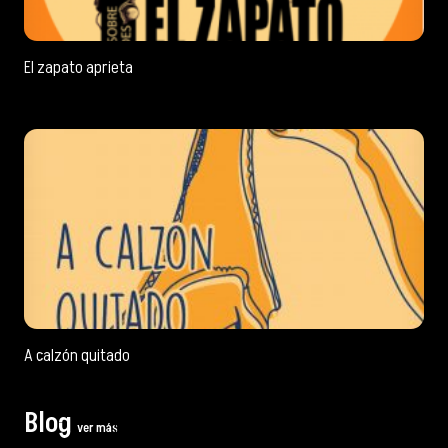
El zapato aprieta
A calzón quitado
Blog
ver más